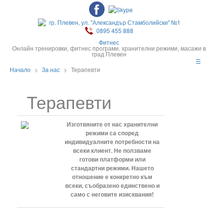
гр. Плевен, ул. "Александър Стамболийски" №1
0895 455 888
Фитнес
Онлайн тренировки, фитнес програми, хранителни режими, масажи в
град Плевен
☰
Начало
>
За нас
>
Терапевти
Терапевти
Изготвяните от нас хранителни
режими са според
индивидуалните потребности на
всеки клиент. Не ползваме
готови платформи или
стандартни режими. Нашето
отношение е конкретно към
всеки, съобразено единствено и
само с неговите изисквания!