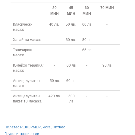
30
45
60
70 МИН
МИН
МИН
МИН
Класически
40 лв.
50 лв.
60 лв
-
масаж
Хавайски масаж
-
60 лв.
80 лв
-
Тонизиращ
-
-
65 лв
-
масаж
Юмейхо терапия/
-
60 лв
-
90 лв
масаж
Антицелулитен
50 лв.
60 лв.
-
-
масаж
Антицелулитен
420 лв.
500
-
-
пакет 10 масажа
лв
Пилатес РЕФОРМЕР, Йога, Фитнес
Групови тренировки